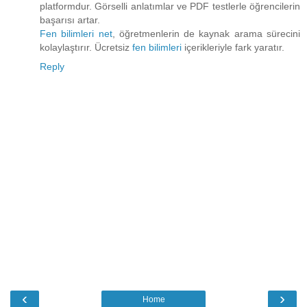
platformdur. Görselli anlatımlar ve PDF testlerle öğrencilerin
başarısı artar.
Fen bilimleri net
, öğretmenlerin de kaynak arama sürecini
kolaylaştırır. Ücretsiz
fen bilimleri
içerikleriyle fark yaratır.
Reply
‹
›
Home