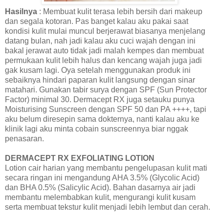
Hasilnya
: Membuat kulit terasa lebih bersih dari makeup
dan segala kotoran. Pas banget kalau aku pakai saat
kondisi kulit mulai muncul berjerawat biasanya menjelang
datang bulan, nah jadi kalau aku cuci wajah dengan ini
bakal jerawat auto tidak jadi malah kempes dan membuat
permukaan kulit lebih halus dan kencang wajah juga jadi
gak kusam lagi. Oya setelah menggunakan produk ini
sebaiknya hindari paparan kulit langsung dengan sinar
matahari. Gunakan tabir surya dengan SPF (Sun Protector
Factor) minimal 30. Dermacept RX juga setauku punya
Moisturising Sunscreen dengan SPF 50 dan PA ++++, tapi
aku belum diresepin sama dokternya, nanti kalau aku ke
klinik lagi aku minta cobain sunscreennya biar nggak
penasaran.
DERMACEPT RX EXFOLIATING LOTION
Lotion cair harian yang membantu pengelupasan kulit mati
secara ringan ini mengandung AHA 3.5% (Glycolic Acid)
dan BHA 0.5% (Salicylic Acid). Bahan dasarnya air jadi
membantu melembabkan kulit, mengurangi kulit kusam
serta membuat tekstur kulit menjadi lebih lembut dan cerah.