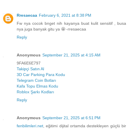
Rresaecaa
February 6, 2021 at 8:38 PM
Fw nya cocok bnget nih kayanya buat kulit sensitif , busa
nya juga banyak gitu ya 🤩 -rresaecaa
Reply
Anonymous
September 21, 2025 at 4:15 AM
9FA6E6E797
Takipçi Satın Al
3D Car Parking Para Kodu
Telegram Coin Botları
Kafa Topu Elmas Kodu
Roblox Şarkı Kodları
Reply
Anonymous
September 21, 2025 at 6:51 PM
fenbilimleri.net
, eğitimi dijital ortamda destekleyen güçlü bir