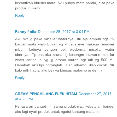
kecantikan khusus mata. Aku punya mata panda, bisa pake
produk ini kan?
Reply
Fanny f nila
December 25, 2017 at 3:04 PM
Aku skr lg pake micellar waternya.. Itu aja ampuh bgt utk
bagian mata walo bukan yg khusus eye makeup remover
mba.. Tadinya pengen beli bioderma micellar water
sbnrnya.. Tp pas aku ksana, lg kosongm ditawarin micellar
water corine ini yg lg promo murah bgt utk yg 500 ml.
Hahahah aku lgs boronglah.. Dan alhamdulillah cocok. Ntr
kalo udh habis, aku beli yg khusus matanya jg deh :)
Reply
CREAM PENGHILANG FLEK HITAM
December 27, 2017
at 4:28 PM
Penasaran banget nih sama produknya.. kebetulan banget
aku lagi nyari produk untuk ngatsi kantung mata nih ..