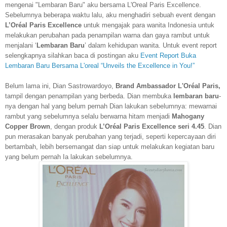
mengenai "Lembaran Baru" aku bersama L'Oreal Paris Excellence.
Sebelumnya beberapa waktu lalu, aku menghadiri sebuah event dengan
L’Oréal Paris Excellence
untuk mengajak para wanita Indonesia untuk
melakukan perubahan pada penampilan warna dan gaya rambut untuk
menjalani ‘
Lembaran Baru
’ dalam kehidupan wanita. Untuk event report
selengkapnya silahkan baca di postingan aku
Event Report Buka
Lembaran Baru Bersama L'oreal “Unveils the Excellence in You!”
Belum lama ini, Dian Sastrowardoyo,
Brand Ambassador L'Oréal Paris,
tampil dengan penampilan yang berbeda. Dian membuka
lembaran baru
-
nya dengan hal yang belum pernah Dian lakukan sebelumnya: mewarnai
rambut yang sebelumnya selalu berwarna hitam menjadi
Mahogany
Copper Brown
, dengan produk
L’Oréal Paris Excellence seri 4.45
. Dian
pun merasakan banyak perubahan yang terjadi, seperti kepercayaan diri
bertambah, lebih bersemangat dan siap untuk melakukan kegiatan baru
yang belum pernah Ia lakukan sebelumnya.