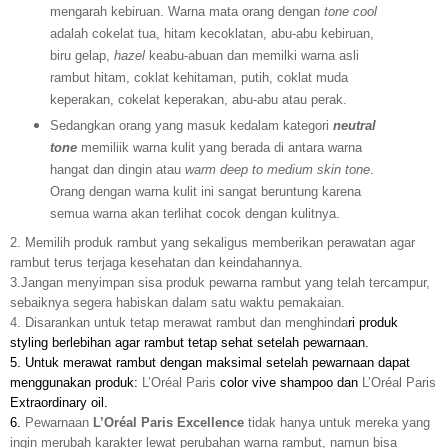
mengarah kebiruan. Warna mata orang dengan
tone cool
adalah cokelat tua, hitam kecoklatan, abu-abu kebiruan,
biru gelap,
hazel
keabu-abuan dan memilki warna asli
rambut hitam, coklat kehitaman, putih, coklat muda
keperakan, cokelat keperakan, abu-abu atau perak.
Sedangkan orang yang masuk kedalam kategori
neutral
tone
memiliik warna kulit yang berada di antara warna
hangat dan dingin atau
warm deep to medium skin tone
.
Orang dengan warna kulit ini sangat beruntung karena
semua warna akan terlihat cocok dengan kulitnya.
2. Memilih produk rambut yang sekaligus memberikan perawatan agar
rambut terus terjaga kesehatan dan keindahannya.
3.Jangan menyimpan sisa produk pewarna rambut yang telah tercampur,
sebaiknya segera habiskan dalam satu waktu pemakaian.
4. Disarankan untuk tetap merawat rambut dan menghinda
ri produk
styling berlebihan agar rambut tetap
sehat setelah pewarnaan.
5.
Untuk merawat rambut dengan maksimal setelah pewarnaan dapat
menggunakan produk:
L’Oréal Paris
color vive shampoo dan
L’Oréal Paris
Extraordinary oil.
6.
Pewarnaan
L’Oréal Paris Excellence
tidak hanya untuk mereka yang
ingin merubah karakter lewat perubahan warna rambut, namun bisa