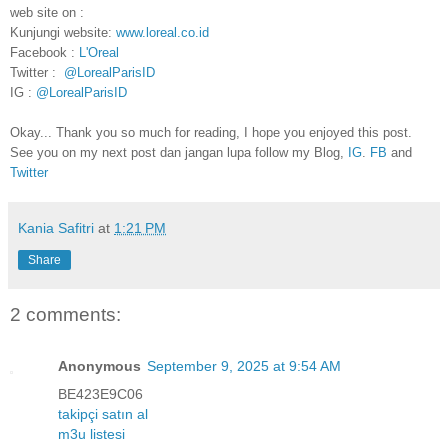
web site on :
Kunjungi website:
www.loreal.co.id
Facebook :
L'Oreal
Twitter :
@LorealParisID
IG :
@LorealParisID
Okay... Thank you so much for reading, I hope you enjoyed this post.
See you on my next post dan jangan lupa follow my Blog,
IG
.
FB
and
Twitter
Kania Safitri
at
1:21 PM
Share
2 comments:
Anonymous
September 9, 2025 at 9:54 AM
BE423E9C06
takipçi satın al
m3u listesi